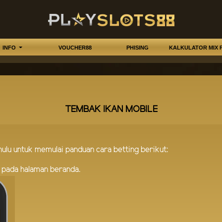
INFO
VOUCHER88
PHISING
KALKULATOR MIX 
TEMBAK IKAN MOBILE
ahulu untuk memulai panduan cara betting berikut:
 pada halaman beranda.