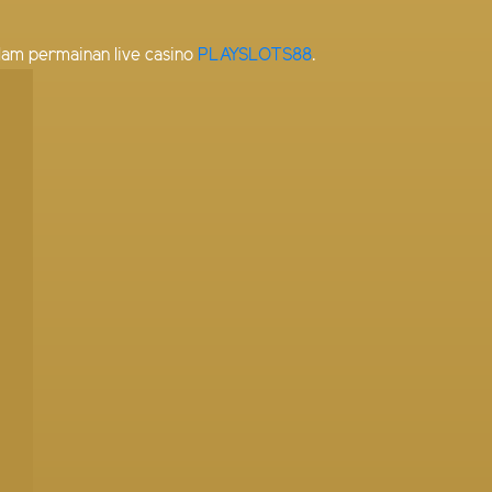
lam permainan live casino
PLAYSLOTS88
.