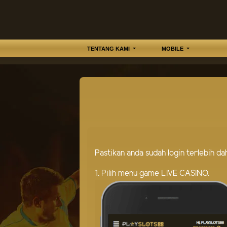
TENTANG KAMI
MOBILE
Pastikan anda sudah login terlebih d
1. Pilih menu game LIVE CASINO.