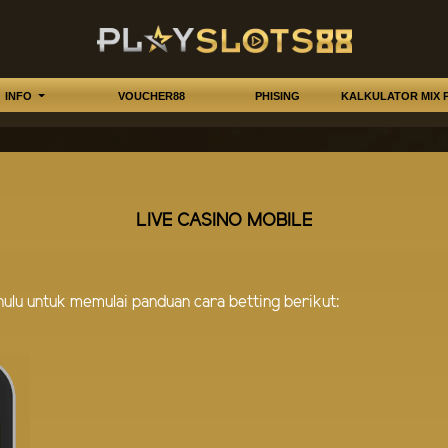
INFO
VOUCHER88
PHISING
KALKULATOR MIX 
LIVE CASINO MOBILE
ahulu untuk memulai panduan cara betting berikut: