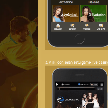
3. Klik icon salah satu game live casi