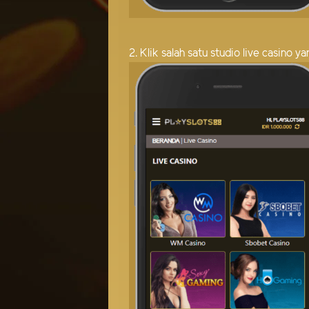
2. Klik salah satu studio live casino ya