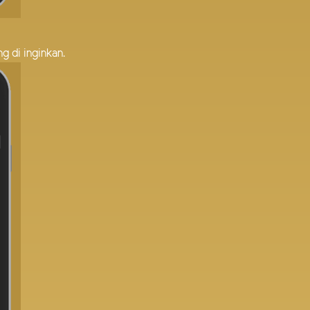
ng di inginkan.