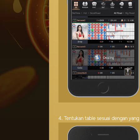
4. Tentukan table sesuai dengan yang 