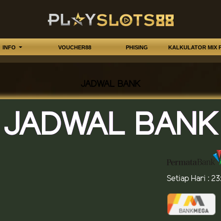
INFO
VOUCHER88
PHISING
KALKULATOR MIX 
JADWAL BANK
JADWAL BANK
Setiap Hari : 2