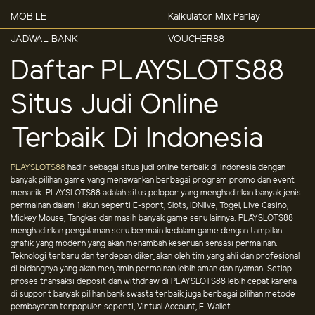
MOBILE
Kalkulator Mix Parlay
JADWAL BANK
VOUCHER88
Daftar PLAYSLOTS88
Situs Judi Online
Terbaik Di Indonesia
PLAYSLOTS88
hadir sebagai situs judi online terbaik di Indonesia dengan
banyak pilihan game yang menawarkan berbagai program promo dan event
menarik. PLAYSLOTS88 adalah situs pelopor yang menghadirkan banyak jenis
permainan dalam 1 akun seperti E-sport, Slots, IDNlive, Togel, Live Casino,
Mickey Mouse, Tangkas dan masih banyak game seru lainnya. PLAYSLOTS88
menghadirkan pengalaman seru bermain kedalam game dengan tampilan
grafik yang modern yang akan menambah keseruan sensasi permainan.
Teknologi terbaru dan terdepan dikerjakan oleh tim yang ahli dan profesional
di bidangnya yang akan menjamin permainan lebih aman dan nyaman. Setiap
proses transaksi deposit dan withdraw di PLAYSLOTS88 lebih cepat karena
di support banyak pilihan bank swasta terbaik juga berbagai pilihan metode
pembayaran terpopuler seperti, Virtual Account, E-Wallet.