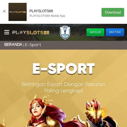
×
PLAYSLOTS88
Download
PLAYSLOTS88 Mobile App
MASUK
DAFTAR
BERANDA
E-Sport