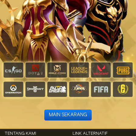
MAIN SEKARANG
TENTANG KAMI
LINK ALTERNATIF